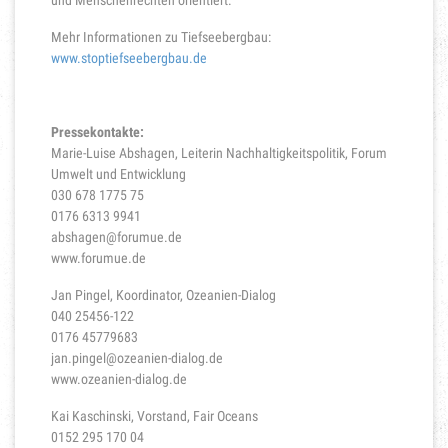
und Menschenrechten orientiert.“
Mehr Informationen zu Tiefseebergbau:
www.stoptiefseebergbau.de
Pressekontakte:
Marie-Luise Abshagen, Leiterin Nachhaltigkeitspolitik, Forum
Umwelt und Entwicklung
030 678 1775 75
0176 6313 9941
abshagen@forumue.de
www.forumue.de
Jan Pingel, Koordinator, Ozeanien-Dialog
040 25456-122
0176 45779683
jan.pingel@ozeanien-dialog.de
www.ozeanien-dialog.de
Kai Kaschinski, Vorstand, Fair Oceans
0152 295 170 04