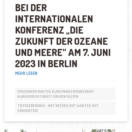
BEI DER
INTERNATIONALEN
KONFERENZ
„
DIE
ZUKUNFT DER OZEANE
UND MEERE
“
AM 7. JUNI
2023 IN BERLIN
„JAMES
MEHR LESEN
BHAGWAN
–
TIDES
EMISSIONEN RUNTER, KLIMAFINANZIERUNG RAUF!
ARE
KLIMAGERECHTIGKEIT FÜR DEN PAZIFIK
CHANGING“
TIEFSEEBERGBAU - NOT NEEDED, NOT WANTED, NOT
CONSENTED!