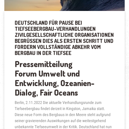
DEUTSCHLAND FÜR PAUSE BEI
TIEFSEEBERGBAU-VERHANDLUNGEN
ZIVILGESELLSCHAFTLICHE ORGANISATIONEN
BEGRÜSSEN DIES ALS ERSTEN SCHRITT UND F
ORDERN VOLLSTÄNDIGE ABKEHR VOM B
ERGBAU IN DER TIEFSEE
Pressemitteilung
Forum Umwelt und
Entwicklung, Ozeanien-
Dialog, Fair Oceans
Berlin, 2.11.2022 Die aktuelle Verhandlungsrunde zum
Tiefseebergbau findet derzeit in Kingston, Jamaika statt.
Diese neue Form des Bergbaus in den Meere steht aufgrund
seiner gravierenden Auswirkungen auf die weitestgehend
unbekannte Tiefseeumwelt in der Kritik. Deutschland hat nun