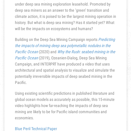
under deep sea mining exploration leasehold. Promoted by
deep sea miners as an answer to the ‘green’ transition and
climate action, it is poised to be the largest mining operation in
history. But what is deep sea mining? Has it started yet? What
will be the impacts on ecosystems and humans?
Building on the Deep Sea Mining Campaign reports
Predicting
the impacts of mining deep sea polymetallic nodules in the
Pacific Ocean
(2020) and
Why the Rush: seabed mining in the
Pacific Ocean
(2019), Ozeanien-Dialog, Deep Sea Mining
Campaign, and INTERPRT have produced a video that uses
architectural and spatial analysis to visualize and simulate the
potentially irreversible impacts of deep seabed mining in the
Pacific.
Using existing scientific predictions in published literature and
global ocean models as accurately as possible, this 15-minute
video highlights how far-reaching the impacts of deep sea
mining are likely to be for Pacific island communities and
economies.
Blue Peril Technical Paper