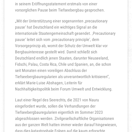
in seinem Eröffnungsstatement erstmals von einer
vorsorglichen Pause beim Tiefseebergbau gesprochen.
„Mit der Unterstützung einer sogenannten ‚precautionary
pause‘ hat Deutschland ein wichtiges Signal an die
internationale Staatengemeinschaft gesendet. ‚Precautionary
pause‘ leitet sich vom ‚precautionary principle‘, dem
Vorsorgeprinzip ab, womit der Schutz der Umwelt klar vor
Bergbauinteresse gestellt wird. Damit schließt sich
Deutschland endlich jenen Staaten, darunter Neuseeland,
Fidschi, Palau, Costa Rica, Chile und Spanien, an, die schon
seit Monaten einen voreiligen Abschluss der
Tiefseebergbauregularien als unverantwortlich kritisieren“,
erklärt Marie-Luise Abshagen, Leiterin für
Nachhaltigkeitspolitik beim Forum Umwelt und Entwicklung.
Laut einer Regel des Seerechts, die 2021 von Nauru
eingefordert wurde, sollen die Verhandlungen der
Tiefseebergbauregularien eigentlich im Sommer 2023
abgeschlossen werden. Zivilgesellschaftliche Organisationen
aus der ganzen Welt hatten immer wieder darauf hingewiesen,
dass dies katastrophale Folgen auf die kaum erforschte