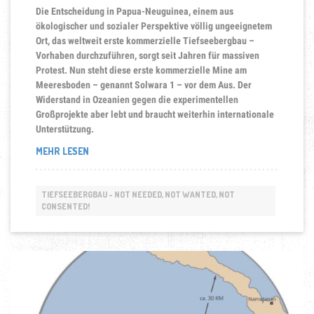
Die Entscheidung in Papua-Neuguinea, einem aus
ökologischer und sozialer Perspektive völlig ungeeignetem
Ort, das weltweit erste kommerzielle Tiefseebergbau –
Vorhaben durchzuführen, sorgt seit Jahren für massiven
Protest.
Nun steht diese erste kommerzielle Mine am
Meeresboden – genannt Solwara 1 – vor dem Aus. Der
Widerstand in Ozeanien gegen die experimentellen
Großprojekte aber lebt und braucht weiterhin internationale
Unterstützung.
„THE
MEHR LESEN
FIGHT
IS
NOT
TIEFSEEBERGBAU - NOT NEEDED, NOT WANTED, NOT
OVER!
CONSENTED!
DER
PAZIFIK
BLEIBT
DAS
GLOBALE
VERSUCHSFELD
FÜR
DEN