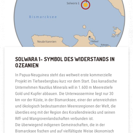
RUN
AUF
DIE
SCHÄTZE
DER
TIEFSEE“
SOLWARA 1- SYMBOL DES WIDERSTANDS IN
OZEANIEN
In Papua-Neuguinea steht das weltweit erste kommerzielle
Projekt im Tiefseebergbau kurz vor dem Start. Das kanadische
Unternehmen Nautilus Minerals will in 1.600 m Meerestiefe
Gold und Kupfer abbauen. Die Unterwassermine liegt nur 30
km vor der Küste, in der Bismarcksee, einer der artenreichsten
und ökologisch bedeutsamsten Meeresregionen der Welt, die
überdies eng mit der Region des Korallendreiecks und seinen
Riff- und Mangrovenlandschaften verbunden ist.
Die überwiegend indigenen Gemeinschaften, die in der
Bismarcksee fischen und auf vielfältigste Weise ökonomisch