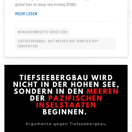
global ban on deep sea mining (DSM).
„PACIFIC
MEHR LESEN
BLUE
LINE
MAINTAINS
MENSCHENRECHTE SCHÜTZEN!
CALL
FOR
TIEFSEEBERGBAU - NOT NEEDED, NOT WANTED, NOT
CONSENTED!
A
GLOBAL
BAN
ON
DEEP
SEA
MINING“