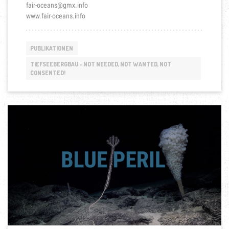
fair-oceans@gmx.info
www.fair-oceans.info
PUBLIKATIONEN
TIEFSEEBERGBAU - NOT NEEDED, NOT WANTED, NOT
CONSENTED!