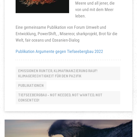
Meere und all jener, die
von und mit dem Meer
leben.
Eine gemeinsame Publikation von Forum Umwelt und
Entwicklung, PowerShift, , Misereor, sharkprojekt, Brot für die
Welt, fair oceans und Ozeanien-Dialog
Publikation Argumente gegen Tiefseebergbau 2022
EMISSIONEN RUNTER, KLIMAFINANZIERUNG RAUF!
KLIMAGERECHTIGKEIT FÜR DEN PAZIFIK
PUBLIKATIONEN
TIEFSEEBERGBAU - NOT NEEDED, NOT WANTED, NOT
CONSENTED!