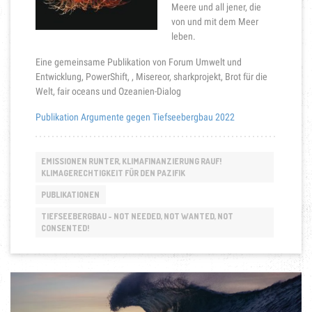
Meere und all jener, die
von und mit dem Meer
leben.
Eine gemeinsame Publikation von Forum Umwelt und
Entwicklung, PowerShift, , Misereor, sharkprojekt, Brot für die
Welt, fair oceans und Ozeanien-Dialog
Publikation Argumente gegen Tiefseebergbau 2022
EMISSIONEN RUNTER, KLIMAFINANZIERUNG RAUF!
KLIMAGERECHTIGKEIT FÜR DEN PAZIFIK
PUBLIKATIONEN
TIEFSEEBERGBAU - NOT NEEDED, NOT WANTED, NOT
CONSENTED!