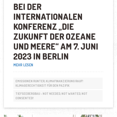
BEI DER
INTERNATIONALEN
KONFERENZ
„
DIE
ZUKUNFT DER OZEANE
UND MEERE
“
AM 7. JUNI
2023 IN BERLIN
„JAMES
MEHR LESEN
BHAGWAN
–
TIDES
EMISSIONEN RUNTER, KLIMAFINANZIERUNG RAUF!
ARE
KLIMAGERECHTIGKEIT FÜR DEN PAZIFIK
CHANGING“
TIEFSEEBERGBAU - NOT NEEDED, NOT WANTED, NOT
CONSENTED!