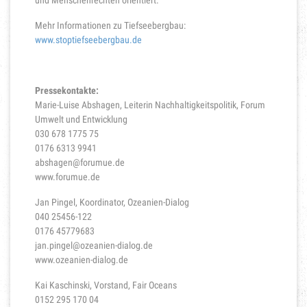
und Menschenrechten orientiert.“
Mehr Informationen zu Tiefseebergbau:
www.stoptiefseebergbau.de
Pressekontakte:
Marie-Luise Abshagen, Leiterin Nachhaltigkeitspolitik, Forum
Umwelt und Entwicklung
030 678 1775 75
0176 6313 9941
abshagen@forumue.de
www.forumue.de
Jan Pingel, Koordinator, Ozeanien-Dialog
040 25456-122
0176 45779683
jan.pingel@ozeanien-dialog.de
www.ozeanien-dialog.de
Kai Kaschinski, Vorstand, Fair Oceans
0152 295 170 04