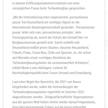
in seinem Eröffnungsstatement erstmals von einer
vorsorglichen Pause beim Tiefseebergbau gesprochen.
„Mit der Unterstützung einer sogenannten ‚precautionary
pause‘ hat Deutschland ein wichtiges Signal an die
internationale Staatengemeinschaft gesendet. ‚Precautionary
pause‘ leitet sich vom ‚precautionary principle‘, dem
Vorsorgeprinzip ab, womit der Schutz der Umwelt klar vor
Bergbauinteresse gestellt wird. Damit schließt sich
Deutschland endlich jenen Staaten, darunter Neuseeland,
Fidschi, Palau, Costa Rica, Chile und Spanien, an, die schon
seit Monaten einen voreiligen Abschluss der
Tiefseebergbauregularien als unverantwortlich kritisieren“,
erklärt Marie-Luise Abshagen, Leiterin für
Nachhaltigkeitspolitik beim Forum Umwelt und Entwicklung.
Laut einer Regel des Seerechts, die 2021 von Nauru
eingefordert wurde, sollen die Verhandlungen der
Tiefseebergbauregularien eigentlich im Sommer 2023
abgeschlossen werden. Zivilgesellschaftliche Organisationen
aus der ganzen Welt hatten immer wieder darauf hingewiesen,
dass dies katastrophale Folgen auf die kaum erforschte