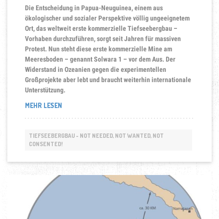
Die Entscheidung in Papua-Neuguinea, einem aus
ökologischer und sozialer Perspektive völlig ungeeignetem
Ort, das weltweit erste kommerzielle Tiefseebergbau –
Vorhaben durchzuführen, sorgt seit Jahren für massiven
Protest.
Nun steht diese erste kommerzielle Mine am
Meeresboden – genannt Solwara 1 – vor dem Aus. Der
Widerstand in Ozeanien gegen die experimentellen
Großprojekte aber lebt und braucht weiterhin internationale
Unterstützung.
„THE
MEHR LESEN
FIGHT
IS
NOT
TIEFSEEBERGBAU - NOT NEEDED, NOT WANTED, NOT
OVER!
CONSENTED!
DER
PAZIFIK
BLEIBT
DAS
GLOBALE
VERSUCHSFELD
FÜR
DEN