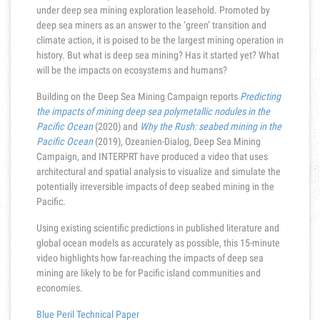
under deep sea mining exploration leasehold. Promoted by
deep sea miners as an answer to the ‘green’ transition and
climate action, it is poised to be the largest mining operation in
history. But what is deep sea mining? Has it started yet? What
will be the impacts on ecosystems and humans?
Building on the Deep Sea Mining Campaign reports
Predicting
the impacts of mining deep sea polymetallic nodules in the
Pacific Ocean
(2020) and
Why the Rush: seabed mining in the
Pacific Ocean
(2019), Ozeanien-Dialog, Deep Sea Mining
Campaign, and INTERPRT have produced a video that uses
architectural and spatial analysis to visualize and simulate the
potentially irreversible impacts of deep seabed mining in the
Pacific.
Using existing scientific predictions in published literature and
global ocean models as accurately as possible, this 15-minute
video highlights how far-reaching the impacts of deep sea
mining are likely to be for Pacific island communities and
economies.
Blue Peril Technical Paper