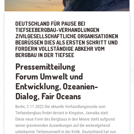
DEUTSCHLAND FÜR PAUSE BEI
TIEFSEEBERGBAU-VERHANDLUNGEN
ZIVILGESELLSCHAFTLICHE ORGANISATIONEN
BEGRÜSSEN DIES ALS ERSTEN SCHRITT UND F
ORDERN VOLLSTÄNDIGE ABKEHR VOM B
ERGBAU IN DER TIEFSEE
Pressemitteilung
Forum Umwelt und
Entwicklung, Ozeanien-
Dialog, Fair Oceans
Berlin, 2.11.2022 Die aktuelle Verhandlungsrunde zum
Tiefseebergbau findet derzeit in Kingston, Jamaika statt.
Diese neue Form des Bergbaus in den Meere steht aufgrund
seiner gravierenden Auswirkungen auf die weitestgehend
unbekannte Tiefseeumwelt in der Kritik. Deutschland hat nun