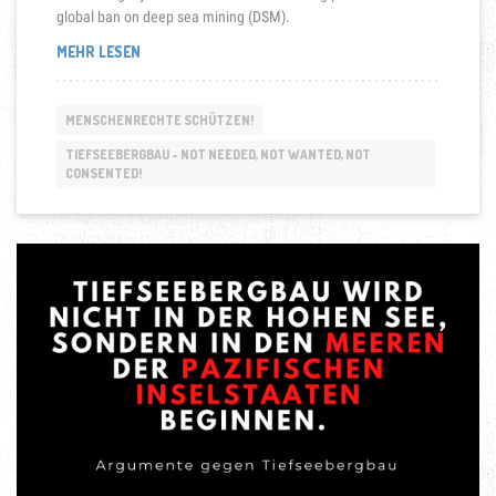
global ban on deep sea mining (DSM).
„PACIFIC
MEHR LESEN
BLUE
LINE
MAINTAINS
MENSCHENRECHTE SCHÜTZEN!
CALL
FOR
TIEFSEEBERGBAU - NOT NEEDED, NOT WANTED, NOT
CONSENTED!
A
GLOBAL
BAN
ON
DEEP
SEA
MINING“