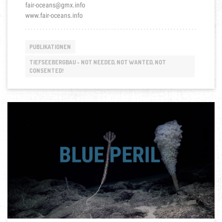
fair-oceans@gmx.info
www.fair-oceans.info
PUBLIKATIONEN
TIEFSEEBERGBAU - NOT NEEDED, NOT WANTED, NOT
CONSENTED!