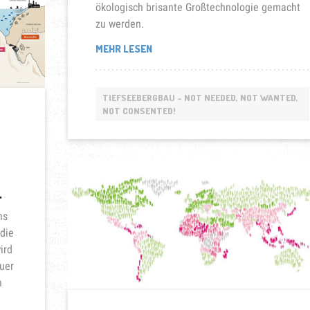
ökologisch brisante Großtechnologie gemacht
zu werden.
„SOLWARA
MEHR LESEN
1-
SYMBOL
DES
TIEFSEEBERGBAU - NOT NEEDED, NOT WANTED,
WIDERSTANDS
NOT CONSENTED!
IN
OZEANIEN“
.
ns
 die
ird
euer
n