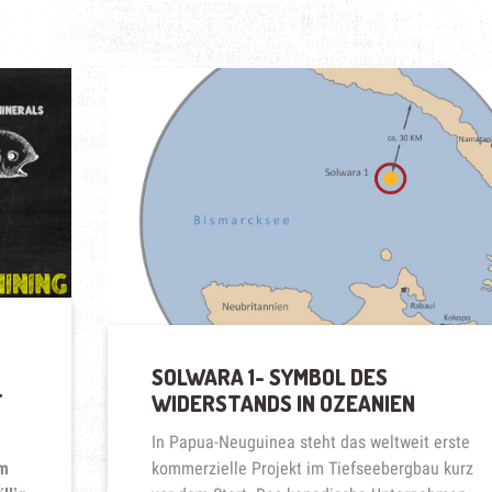
SOLWARA 1- SYMBOL DES
F
WIDERSTANDS IN OZEANIEN
In Papua-Neuguinea steht das weltweit erste
em
kommerzielle Projekt im Tiefseebergbau kurz