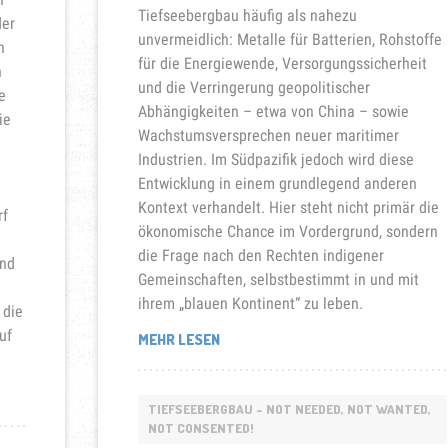
Tiefseebergbau häufig als nahezu
der
unvermeidlich: Metalle für Batterien, Rohstoffe
n
für die Energiewende, Versorgungssicherheit
n
und die Verringerung geopolitischer
e
Abhängigkeiten – etwa von China – sowie
ie
Wachstumsversprechen neuer maritimer
Industrien. Im Südpazifik jedoch wird diese
Entwicklung in einem grundlegend anderen
Kontext verhandelt. Hier steht nicht primär die
rf
ökonomische Chance im Vordergrund, sondern
die Frage nach den Rechten indigener
und
Gemeinschaften, selbstbestimmt in und mit
ihrem „blauen Kontinent“ zu leben.
 die
uf
„TIEFSEEBERGBAU
MEHR LESEN
IM
PAZIFIK“
TIEFSEEBERGBAU - NOT NEEDED, NOT WANTED,
NOT CONSENTED!