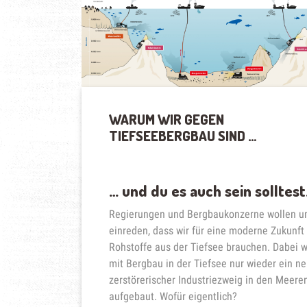
GLOBALE
VERSUCHSFELD
FÜR
DEN
RUN
AUF
DIE
SCHÄTZE
WARUM WIR GEGEN
DER
TIEFSEEBERGBAU SIND …
TIEFSEE“
… und du es auch sein solltest
Regierungen und Bergbaukonzerne wollen u
einreden, dass wir für eine moderne Zukunft
Rohstoffe aus der Tiefsee brauchen. Dabei w
mit Bergbau in der Tiefsee nur wieder ein n
zerstörerischer Industriezweig in den Meere
aufgebaut. Wofür eigentlich?