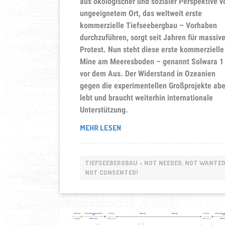
aus ökologischer und sozialer Perspektive vö
ungeeignetem Ort, das weltweit erste
kommerzielle Tiefseebergbau – Vorhaben
durchzuführen, sorgt seit Jahren für massiv
Protest.
Nun steht diese erste kommerzielle
Mine am Meeresboden – genannt Solwara 1
vor dem Aus. Der Widerstand in Ozeanien
gegen die experimentellen Großprojekte abe
lebt und braucht weiterhin internationale
Unterstützung.
„THE
MEHR LESEN
FIGHT
IS
NOT
TIEFSEEBERGBAU - NOT NEEDED, NOT WANTED
OVER!
NOT CONSENTED!
DER
PAZIFIK
BLEIBT
DAS