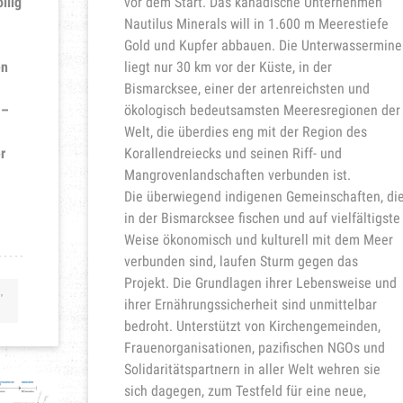
llig
vor dem Start. Das kanadische Unternehmen
Nautilus Minerals will in 1.600 m Meerestiefe
Gold und Kupfer abbauen. Die Unterwassermine
en
liegt nur 30 km vor der Küste, in der
Bismarcksee, einer der artenreichsten und
 –
ökologisch bedeutsamsten Meeresregionen der
Welt, die überdies eng mit der Region des
r
Korallendreiecks und seinen Riff- und
Mangrovenlandschaften verbunden ist.
Die überwiegend indigenen Gemeinschaften, di
in der Bismarcksee fischen und auf vielfältigste
Weise ökonomisch und kulturell mit dem Meer
verbunden sind, laufen Sturm gegen das
Projekt. Die Grundlagen ihrer Lebensweise und
,
ihrer Ernährungssicherheit sind unmittelbar
bedroht. Unterstützt von Kirchengemeinden,
Frauenorganisationen, pazifischen NGOs und
Solidaritätspartnern in aller Welt wehren sie
sich dagegen, zum Testfeld für eine neue,