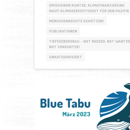
DES
EMISSIONEN RUNTER, KLIMAFINANZIERUNG
UN-
RAUF! KLIMAGERECHTIGKEIT FÜR DEN PAZIFIK
SEERECHTS
MENSCHENRECHTE SCHÜTZEN!
UND
EINER
PUBLIKATIONEN
NACHHALTIGEN
TIEFSEEBERGBAU - NOT NEEDED, NOT WANTED
MEERESPOLITIK
NOT CONSENTED!
AUCH
IN
UNKATEGORISIERT
KRISENZEITEN“