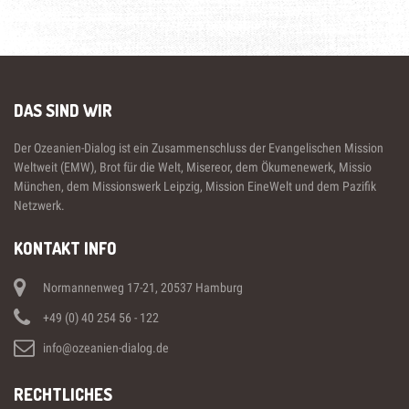
DAS SIND WIR
Der Ozeanien-Dialog ist ein Zusammenschluss der Evangelischen Mission
Weltweit (EMW), Brot für die Welt, Misereor, dem Ökumenewerk, Missio
München, dem Missionswerk Leipzig, Mission EineWelt und dem Pazifik
Netzwerk.
KONTAKT INFO
Normannenweg 17-21, 20537 Hamburg
+49 (0) 40 254 56 - 122
info@ozeanien-dialog.de
RECHTLICHES