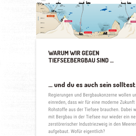
GLOBALE
VERSUCHSFELD
FÜR
DEN
RUN
AUF
DIE
SCHÄTZE
WARUM WIR GEGEN
DER
TIEFSEEBERGBAU SIND …
TIEFSEE“
… und du es auch sein solltest
Regierungen und Bergbaukonzerne wollen u
einreden, dass wir für eine moderne Zukunft
Rohstoffe aus der Tiefsee brauchen. Dabei w
mit Bergbau in der Tiefsee nur wieder ein n
zerstörerischer Industriezweig in den Meere
aufgebaut. Wofür eigentlich?