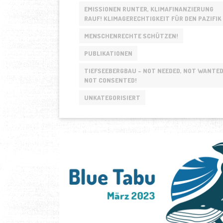
DES
EMISSIONEN RUNTER, KLIMAFINANZIERUNG
UN-
RAUF! KLIMAGERECHTIGKEIT FÜR DEN PAZIFIK
SEERECHTS
MENSCHENRECHTE SCHÜTZEN!
UND
EINER
PUBLIKATIONEN
NACHHALTIGEN
TIEFSEEBERGBAU - NOT NEEDED, NOT WANTED
MEERESPOLITIK
NOT CONSENTED!
AUCH
IN
UNKATEGORISIERT
KRISENZEITEN“