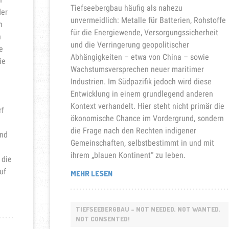
Tiefseebergbau häufig als nahezu
der
unvermeidlich: Metalle für Batterien, Rohstoffe
n
für die Energiewende, Versorgungssicherheit
n
und die Verringerung geopolitischer
e
Abhängigkeiten – etwa von China – sowie
ie
Wachstumsversprechen neuer maritimer
Industrien. Im Südpazifik jedoch wird diese
Entwicklung in einem grundlegend anderen
Kontext verhandelt. Hier steht nicht primär die
rf
ökonomische Chance im Vordergrund, sondern
die Frage nach den Rechten indigener
und
Gemeinschaften, selbstbestimmt in und mit
ihrem „blauen Kontinent“ zu leben.
 die
uf
„TIEFSEEBERGBAU
MEHR LESEN
IM
PAZIFIK“
TIEFSEEBERGBAU - NOT NEEDED, NOT WANTED,
NOT CONSENTED!