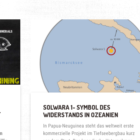
SOLWARA 1- SYMBOL DES
F
WIDERSTANDS IN OZEANIEN
In Papua-Neuguinea steht das weltweit erste
em
kommerzielle Projekt im Tiefseebergbau kurz