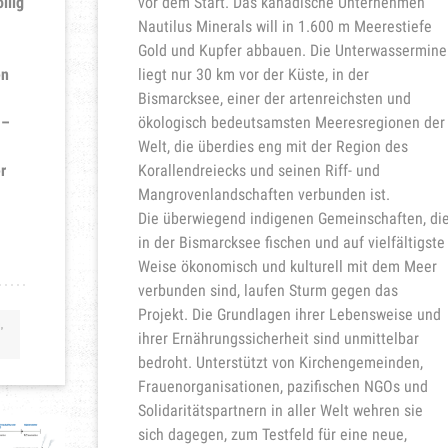
llig
vor dem Start. Das kanadische Unternehmen
Nautilus Minerals will in 1.600 m Meerestiefe
Gold und Kupfer abbauen. Die Unterwassermine
en
liegt nur 30 km vor der Küste, in der
Bismarcksee, einer der artenreichsten und
 –
ökologisch bedeutsamsten Meeresregionen der
Welt, die überdies eng mit der Region des
r
Korallendreiecks und seinen Riff- und
Mangrovenlandschaften verbunden ist.
Die überwiegend indigenen Gemeinschaften, di
in der Bismarcksee fischen und auf vielfältigste
Weise ökonomisch und kulturell mit dem Meer
verbunden sind, laufen Sturm gegen das
Projekt. Die Grundlagen ihrer Lebensweise und
,
ihrer Ernährungssicherheit sind unmittelbar
bedroht. Unterstützt von Kirchengemeinden,
Frauenorganisationen, pazifischen NGOs und
Solidaritätspartnern in aller Welt wehren sie
sich dagegen, zum Testfeld für eine neue,