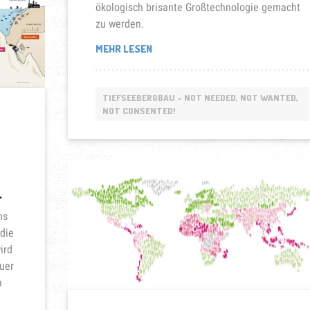
ökologisch brisante Großtechnologie gemacht
zu werden.
„SOLWARA
MEHR LESEN
1-
SYMBOL
DES
TIEFSEEBERGBAU - NOT NEEDED, NOT WANTED,
WIDERSTANDS
NOT CONSENTED!
IN
OZEANIEN“
.
ns
 die
ird
euer
n