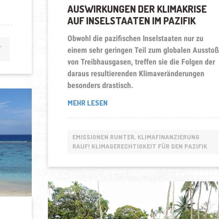
AUSWIRKUNGEN DER KLIMAKRISE
AUF INSELSTAATEN IM PAZIFIK
Obwohl die pazifischen Inselstaaten nur zu
,
einem sehr geringen Teil zum globalen Aussto
von Treibhausgasen, treffen sie die Folgen der
daraus resultierenden Klimaveränderungen
besonders drastisch.
„AUSWIRKUNGEN
MEHR LESEN
DER
KLIMAKRISE
AUF
EMISSIONEN RUNTER, KLIMAFINANZIERUNG
INSELSTAATEN
RAUF! KLIMAGERECHTIGKEIT FÜR DEN PAZIFIK
IM
PAZIFIK“