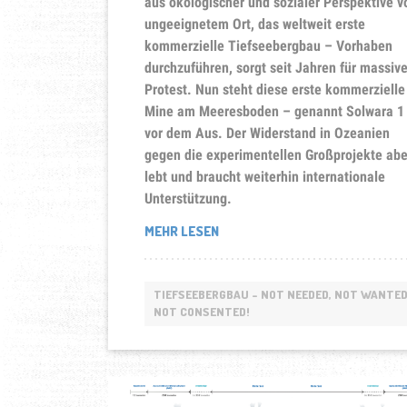
aus ökologischer und sozialer Perspektive vö
ungeeignetem Ort, das weltweit erste
kommerzielle Tiefseebergbau – Vorhaben
durchzuführen, sorgt seit Jahren für massiv
Protest.
Nun steht diese erste kommerzielle
Mine am Meeresboden – genannt Solwara 1
vor dem Aus. Der Widerstand in Ozeanien
gegen die experimentellen Großprojekte abe
lebt und braucht weiterhin internationale
Unterstützung.
„THE
MEHR LESEN
FIGHT
IS
NOT
TIEFSEEBERGBAU - NOT NEEDED, NOT WANTED
OVER!
NOT CONSENTED!
DER
PAZIFIK
BLEIBT
DAS