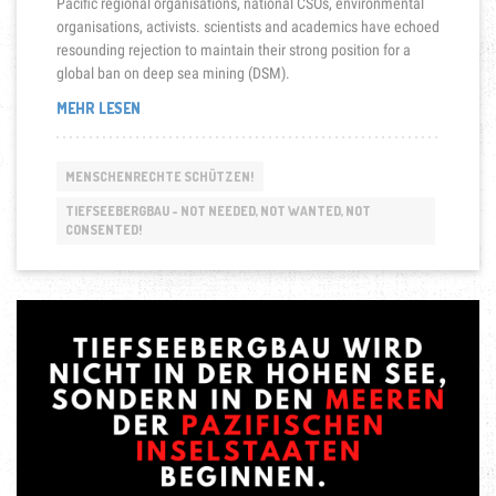
Pacific regional organisations, national CSOs, environmental
organisations, activists. scientists and academics have echoed
resounding rejection to maintain their strong position for a
global ban on deep sea mining (DSM).
„PACIFIC
MEHR LESEN
BLUE
LINE
MAINTAINS
MENSCHENRECHTE SCHÜTZEN!
CALL
FOR
TIEFSEEBERGBAU - NOT NEEDED, NOT WANTED, NOT
CONSENTED!
A
GLOBAL
BAN
ON
DEEP
SEA
MINING“