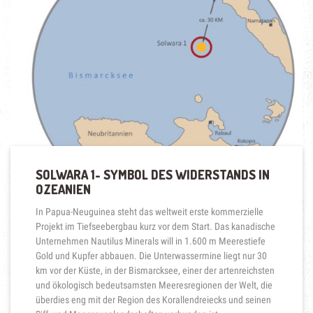
VERSUCHSFELD
FÜR
DEN
RUN
AUF
DIE
SCHÄTZE
DER
TIEFSEE“
SOLWARA 1- SYMBOL DES WIDERSTANDS IN
OZEANIEN
In Papua-Neuguinea steht das weltweit erste kommerzielle
Projekt im Tiefseebergbau kurz vor dem Start. Das kanadische
Unternehmen Nautilus Minerals will in 1.600 m Meerestiefe
Gold und Kupfer abbauen. Die Unterwassermine liegt nur 30
km vor der Küste, in der Bismarcksee, einer der artenreichsten
und ökologisch bedeutsamsten Meeresregionen der Welt, die
überdies eng mit der Region des Korallendreiecks und seinen