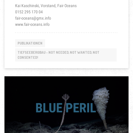
Kai Kaschinski, Vorstand, Fair Oceans
0152 295 170 04
fair-oceans@gmx.info
www.fair-oceans.info
PUBLIKATIONEN
TIEFSEEBERGBAU - NOT NEEDED, NOT WANTED, NOT
CONSENTED!