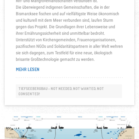
Riff- und Mangrovenlandschaften verbunden ist.
Die überwiegend indigenen Gemeinschaften, die in der
Bismarcksee fischen und auf vielfältigste Weise ökonomisch
und kulturell mit dem Meer verbunden sind, laufen Sturm
gegen das Projekt. Die Grundlagen ihrer Lebensweise und
ihrer Ernährungssicherheit sind unmittelbar bedroht.
Unterstützt von Kirchengemeinden, Frauenorganisationen,
pazifischen NGOs und Solidaritätspartnern in aller Welt wehren
sie sich dagegen, zum Testfeld für eine neue, ökologisch
brisante Großtechnologie gemacht zu werden.
„SOLWARA
MEHR LESEN
1-
SYMBOL
DES
TIEFSEEBERGBAU - NOT NEEDED, NOT WANTED, NOT
WIDERSTANDS
CONSENTED!
IN
OZEANIEN“