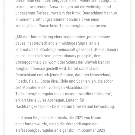
Diese neue Form des Bergbaus in den Meere steht aufgrund
seiner gravierenden Auswirkungen auf die weitestgehend
unbekannte Tiefseeumwelt in der Kritik. Deutschland hat nun
in seinem Eröffnungsstatement erstmals von einer
vorsorglichen Pause beim Tiefseebergbau gesprochen.
„Mit der Unterstützung einer sogenannten ‚precautionary
pause‘ hat Deutschland ein wichtiges Signal an die
internationale Staatengemeinschaft gesendet. ‚Precautionary
pause‘ leitet sich vom ‚precautionary principle‘, dem
Vorsorgeprinzip ab, womit der Schutz der Umwelt klar vor
Bergbauinteresse gestellt wird. Damit schließt sich
Deutschland endlich jenen Staaten, darunter Neuseeland,
Fidschi, Palau, Costa Rica, Chile und Spanien, an, die schon
seit Monaten einen voreiligen Abschluss der
Tiefseebergbauregularien als unverantwortlich kritisieren“,
erklärt Marie-Luise Abshagen, Leiterin für
Nachhaltigkeitspolitik beim Forum Umwelt und Entwicklung.
Laut einer Regel des Seerechts, die 2021 von Nauru
eingefordert wurde, sollen die Verhandlungen der
Tiefseebergbauregularien eigentlich im Sommer 2023