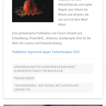
Rohstoffwende und starke
Regeln zum Schutz der
Meere und all jener, die
von und mit dem Meer
leben.
Eine gemeinsame Publikation von Forum Umwelt und
Entwicklung, PowerShift, , Misereor, sharkprojekt, Brot für die
Welt, fair oceans und Ozeanien-Dialog
Publikation Argumente gegen Tiefseebergbau 2022
EMISSIONEN RUNTER, KLIMAFINANZIERUNG RAUF!
KLIMAGERECHTIGKEIT FÜR DEN PAZIFIK
PUBLIKATIONEN
TIEFSEEBERGBAU - NOT NEEDED, NOT WANTED, NOT
CONSENTED!