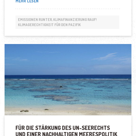
„AUSWIRKUNGEN
MEHR LESEN
DER
KLIMAKRISE
AUF
EMISSIONEN RUNTER, KLIMAFINANZIERUNG RAUF!
INSELSTAATEN
KLIMAGERECHTIGKEIT FÜR DEN PAZIFIK
IM
PAZIFIK“
FÜR DIE STÄRKUNG DES UN-SEERECHTS
UND EINER NACHHALTIGEN MEERESPOLITIK