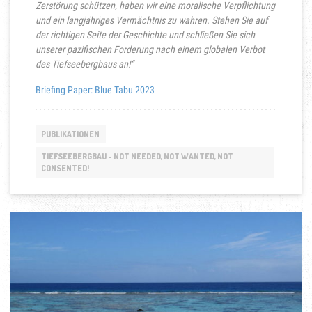
Zerstörung schützen, haben wir eine moralische Verpflichtung
und ein langjähriges Vermächtnis zu wahren. Stehen Sie auf
der richtigen Seite der Geschichte und schließen Sie sich
unserer pazifischen Forderung nach einem globalen Verbot
des Tiefseebergbaus an!“
Briefing Paper: Blue Tabu 2023
PUBLIKATIONEN
TIEFSEEBERGBAU - NOT NEEDED, NOT WANTED, NOT
CONSENTED!