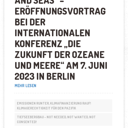
AND SEAS
”
–
ERÖFFNUNGSVORTRAG
BEI DER
INTERNATIONALEN
KONFERENZ
„
DIE
ZUKUNFT DER OZEANE
UND MEERE
“
AM 7. JUNI
2023 IN BERLIN
„JAMES
MEHR LESEN
BHAGWAN
–
TIDES
EMISSIONEN RUNTER, KLIMAFINANZIERUNG RAUF!
ARE
KLIMAGERECHTIGKEIT FÜR DEN PAZIFIK
CHANGING“
TIEFSEEBERGBAU - NOT NEEDED, NOT WANTED, NOT
CONSENTED!