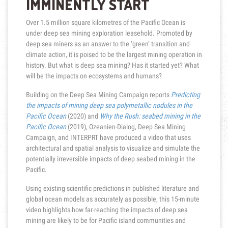
IMMINENTLY START
Over 1.5 million square kilometres of the Pacific Ocean is
under deep sea mining exploration leasehold. Promoted by
deep sea miners as an answer to the ‘green’ transition and
climate action, it is poised to be the largest mining operation in
history. But what is deep sea mining? Has it started yet? What
will be the impacts on ecosystems and humans?
Building on the Deep Sea Mining Campaign reports
Predicting
the impacts of mining deep sea polymetallic nodules in the
Pacific Ocean
(2020) and
Why the Rush: seabed mining in the
Pacific Ocean
(2019), Ozeanien-Dialog, Deep Sea Mining
Campaign, and INTERPRT have produced a video that uses
architectural and spatial analysis to visualize and simulate the
potentially irreversible impacts of deep seabed mining in the
Pacific.
Using existing scientific predictions in published literature and
global ocean models as accurately as possible, this 15-minute
video highlights how far-reaching the impacts of deep sea
mining are likely to be for Pacific island communities and