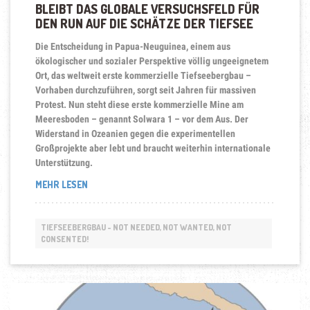
BLEIBT DAS GLOBALE VERSUCHSFELD FÜR
DEN RUN AUF DIE SCHÄTZE DER TIEFSEE
Die Entscheidung in Papua-Neuguinea, einem aus
ökologischer und sozialer Perspektive völlig ungeeignetem
Ort, das weltweit erste kommerzielle Tiefseebergbau –
Vorhaben durchzuführen, sorgt seit Jahren für massiven
Protest.
Nun steht diese erste kommerzielle Mine am
Meeresboden – genannt Solwara 1 – vor dem Aus. Der
Widerstand in Ozeanien gegen die experimentellen
Großprojekte aber lebt und braucht weiterhin internationale
Unterstützung.
„THE
MEHR LESEN
FIGHT
IS
NOT
TIEFSEEBERGBAU - NOT NEEDED, NOT WANTED, NOT
OVER!
CONSENTED!
DER
PAZIFIK
BLEIBT
DAS
GLOBALE