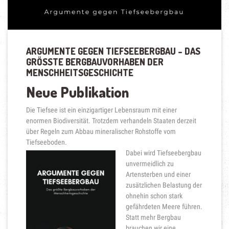
ARGUMENTE GEGEN TIEFSEEBERGBAU – DAS
GRÖSSTE BERGBAUVORHABEN DER M
ENSCHHEITSGESCHICHTE
Neue Publikation
Die Tiefsee ist ein einzigartiger Lebensraum mit einer
enormen Biodiversität. Trotzdem verhandeln Staaten derzeit
über Regeln zum Abbau mineralischer Rohstoffe vom
Tiefseeboden.
Dabei wird Tiefseebergbau
unvermeidlich zu
Artensterben und einer
zusätzlichen Belastung der
ohnehin schon stark
gefährdeten Meere führen.
Statt mehr Bergbau
brauchen wir eine