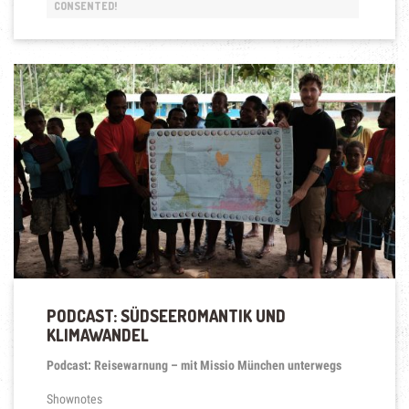
CONSENTED!
WEICHEN
STELLEN
FÜR
MENSCH
UND
MEER“
PODCAST: SÜDSEEROMANTIK UND
KLIMAWANDEL
Podcast: Reisewarnung – mit Missio München unterwegs
Shownotes