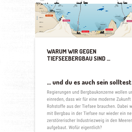
GLOBALE
VERSUCHSFELD
FÜR
DEN
RUN
AUF
DIE
SCHÄTZE
WARUM WIR GEGEN
DER
TIEFSEEBERGBAU SIND …
TIEFSEE“
… und du es auch sein solltest
Regierungen und Bergbaukonzerne wollen u
einreden, dass wir für eine moderne Zukunft
Rohstoffe aus der Tiefsee brauchen. Dabei w
mit Bergbau in der Tiefsee nur wieder ein n
zerstörerischer Industriezweig in den Meere
aufgebaut. Wofür eigentlich?