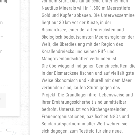
llig
vor dem Start. Das kanadische Unternehmen
Nautilus Minerals will in 1.600 m Meerestiefe
Gold und Kupfer abbauen. Die Unterwassermine
en
liegt nur 30 km vor der Küste, in der
Bismarcksee, einer der artenreichsten und
 –
ökologisch bedeutsamsten Meeresregionen der
Welt, die überdies eng mit der Region des
r
Korallendreiecks und seinen Riff- und
Mangrovenlandschaften verbunden ist.
Die überwiegend indigenen Gemeinschaften, di
in der Bismarcksee fischen und auf vielfältigste
Weise ökonomisch und kulturell mit dem Meer
verbunden sind, laufen Sturm gegen das
Projekt. Die Grundlagen ihrer Lebensweise und
,
ihrer Ernährungssicherheit sind unmittelbar
bedroht. Unterstützt von Kirchengemeinden,
Frauenorganisationen, pazifischen NGOs und
Solidaritätspartnern in aller Welt wehren sie
sich dagegen, zum Testfeld für eine neue,