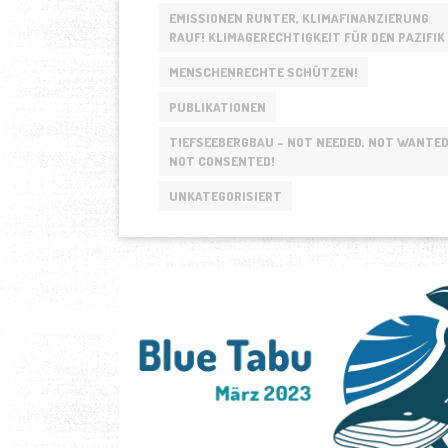
DES
EMISSIONEN RUNTER, KLIMAFINANZIERUNG
UN-
RAUF! KLIMAGERECHTIGKEIT FÜR DEN PAZIFIK
SEERECHTS
MENSCHENRECHTE SCHÜTZEN!
UND
EINER
PUBLIKATIONEN
NACHHALTIGEN
TIEFSEEBERGBAU - NOT NEEDED, NOT WANTED
MEERESPOLITIK
NOT CONSENTED!
AUCH
IN
UNKATEGORISIERT
KRISENZEITEN“