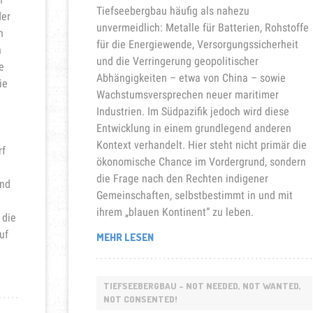
Tiefseebergbau häufig als nahezu
der
unvermeidlich: Metalle für Batterien, Rohstoffe
n
für die Energiewende, Versorgungssicherheit
n
und die Verringerung geopolitischer
e
Abhängigkeiten – etwa von China – sowie
ie
Wachstumsversprechen neuer maritimer
Industrien. Im Südpazifik jedoch wird diese
Entwicklung in einem grundlegend anderen
Kontext verhandelt. Hier steht nicht primär die
rf
ökonomische Chance im Vordergrund, sondern
die Frage nach den Rechten indigener
und
Gemeinschaften, selbstbestimmt in und mit
ihrem „blauen Kontinent“ zu leben.
 die
uf
„TIEFSEEBERGBAU
MEHR LESEN
IM
PAZIFIK“
TIEFSEEBERGBAU - NOT NEEDED, NOT WANTED,
NOT CONSENTED!