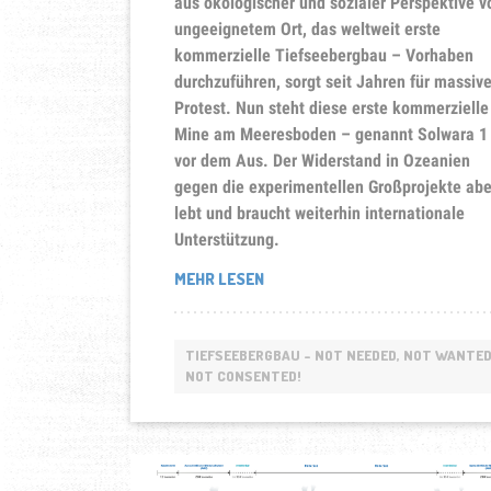
aus ökologischer und sozialer Perspektive vö
ungeeignetem Ort, das weltweit erste
kommerzielle Tiefseebergbau – Vorhaben
durchzuführen, sorgt seit Jahren für massiv
Protest.
Nun steht diese erste kommerzielle
Mine am Meeresboden – genannt Solwara 1
vor dem Aus. Der Widerstand in Ozeanien
gegen die experimentellen Großprojekte abe
lebt und braucht weiterhin internationale
Unterstützung.
„THE
MEHR LESEN
FIGHT
IS
NOT
TIEFSEEBERGBAU - NOT NEEDED, NOT WANTED
OVER!
NOT CONSENTED!
DER
PAZIFIK
BLEIBT
DAS