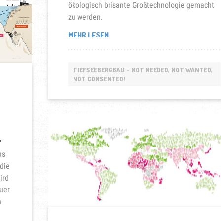
ökologisch brisante Großtechnologie gemacht
zu werden.
„SOLWARA
MEHR LESEN
1-
SYMBOL
DES
TIEFSEEBERGBAU - NOT NEEDED, NOT WANTED,
WIDERSTANDS
NOT CONSENTED!
IN
OZEANIEN“
.
ns
 die
ird
euer
n