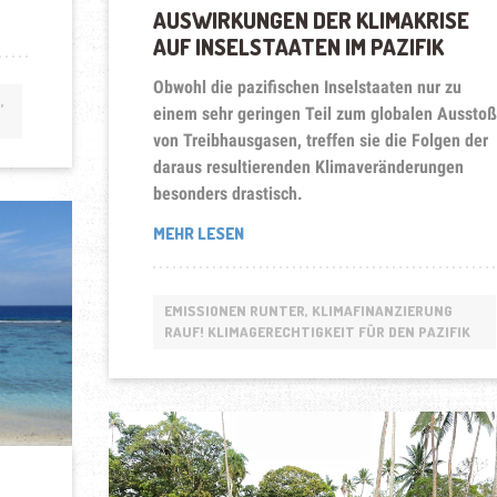
AUSWIRKUNGEN DER KLIMAKRISE
AUF INSELSTAATEN IM PAZIFIK
Obwohl die pazifischen Inselstaaten nur zu
,
einem sehr geringen Teil zum globalen Aussto
von Treibhausgasen, treffen sie die Folgen der
daraus resultierenden Klimaveränderungen
besonders drastisch.
„AUSWIRKUNGEN
MEHR LESEN
DER
KLIMAKRISE
AUF
EMISSIONEN RUNTER, KLIMAFINANZIERUNG
INSELSTAATEN
RAUF! KLIMAGERECHTIGKEIT FÜR DEN PAZIFIK
IM
PAZIFIK“