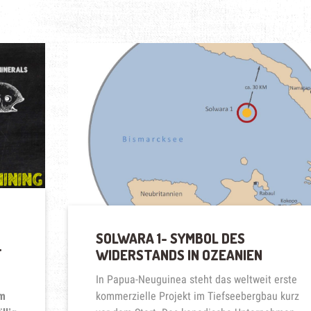
SOLWARA 1- SYMBOL DES
F
WIDERSTANDS IN OZEANIEN
In Papua-Neuguinea steht das weltweit erste
em
kommerzielle Projekt im Tiefseebergbau kurz