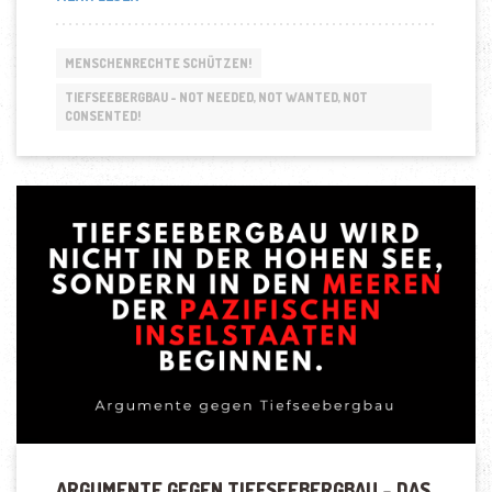
BLUE
LINE
MAINTAINS
MENSCHENRECHTE SCHÜTZEN!
CALL
FOR
TIEFSEEBERGBAU - NOT NEEDED, NOT WANTED, NOT
CONSENTED!
A
GLOBAL
BAN
ON
DEEP
SEA
MINING“
ARGUMENTE GEGEN TIEFSEEBERGBAU – DAS