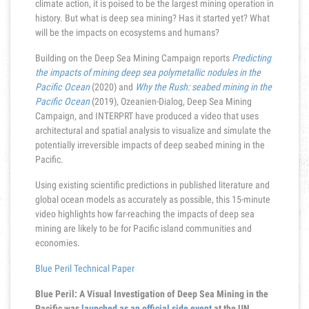
climate action, it is poised to be the largest mining operation in
history. But what is deep sea mining? Has it started yet? What
will be the impacts on ecosystems and humans?
Building on the Deep Sea Mining Campaign reports
Predicting
the impacts of mining deep sea polymetallic nodules in the
Pacific Ocean
(2020) and
Why the Rush: seabed mining in the
Pacific Ocean
(2019), Ozeanien-Dialog, Deep Sea Mining
Campaign, and INTERPRT have produced a video that uses
architectural and spatial analysis to visualize and simulate the
potentially irreversible impacts of deep seabed mining in the
Pacific.
Using existing scientific predictions in published literature and
global ocean models as accurately as possible, this 15-minute
video highlights how far-reaching the impacts of deep sea
mining are likely to be for Pacific island communities and
economies.
Blue Peril Technical Paper
Blue Peril: A Visual Investigation of Deep Sea Mining in the
Pacific was
launched as an official side event
at the UN