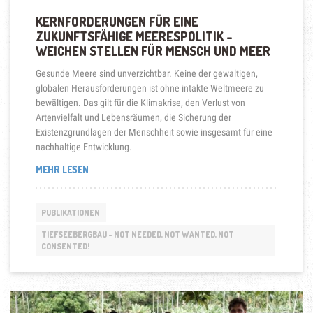
KERNFORDERUNGEN FÜR EINE
ZUKUNFTSFÄHIGE MEERESPOLITIK –
WEICHEN STELLEN FÜR MENSCH UND MEER
Gesunde Meere sind unverzichtbar. Keine der gewaltigen,
globalen Herausforderungen ist ohne intakte Weltmeere zu
bewältigen. Das gilt für die Klimakrise, den Verlust von
Artenvielfalt und Lebensräumen, die Sicherung der
Existenzgrundlagen der Menschheit sowie insgesamt für eine
nachhaltige Entwicklung.
„KERNFORDERUNGEN
MEHR LESEN
FÜR
EINE
ZUKUNFTSFÄHIGE
PUBLIKATIONEN
MEERESPOLITIK
–
TIEFSEEBERGBAU - NOT NEEDED, NOT WANTED, NOT
CONSENTED!
WEICHEN
STELLEN
FÜR
MENSCH
UND