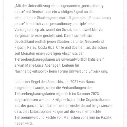
„Mit der Unterstützung einer sogenannten ‚precautionary
pause‘ hat Deutschland ein wichtiges Signal an die
internationale Staatengemeinschaft gesendet. ‚Precautionary
pause‘ leitet sich vom ‚precautionary principle‘, dem
Vorsorgeprinzip ab, womit der Schutz der Umwelt klar vor
Bergbauinteresse gestellt wird. Damit schließt sich
Deutschland endlich jenen Staaten, darunter Neuseeland,
Fidschi, Palau, Costa Rica, Chile und Spanien, an, die schon
seit Monaten einen voreiligen Abschluss der
Tiefseebergbauregularien als unverantwortlich kritisieren“,
erklärt Marie-Luise Abshagen, Leiterin für
Nachhaltigkeitspolitik beim Forum Umwelt und Entwicklung.
Laut einer Regel des Seerechts, die 2021 von Nauru
eingefordert wurde, sollen die Verhandlungen der
Tiefseebergbauregularien eigentlich im Sommer 2023
abgeschlossen werden. Zivilgesellschaftliche Organisationen
aus der ganzen Welt hatten immer wieder darauf hingewiesen,
dass dies katastrophale Folgen auf die kaum erforschte
Tiefseeumwelt und Rechte von Menschen vor allem im Pazifik
haben wird.