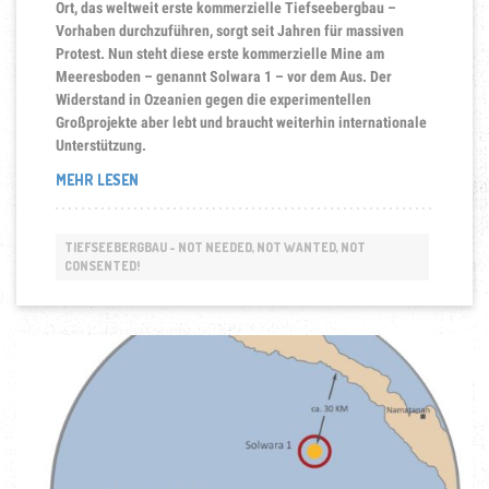
Ort, das weltweit erste kommerzielle Tiefseebergbau –
Vorhaben durchzuführen, sorgt seit Jahren für massiven
Protest.
Nun steht diese erste kommerzielle Mine am
Meeresboden – genannt Solwara 1 – vor dem Aus. Der
Widerstand in Ozeanien gegen die experimentellen
Großprojekte aber lebt und braucht weiterhin internationale
Unterstützung.
„THE
MEHR LESEN
FIGHT
IS
NOT
TIEFSEEBERGBAU - NOT NEEDED, NOT WANTED, NOT
OVER!
CONSENTED!
DER
PAZIFIK
BLEIBT
DAS
GLOBALE
VERSUCHSFELD
FÜR
DEN
RUN
AUF