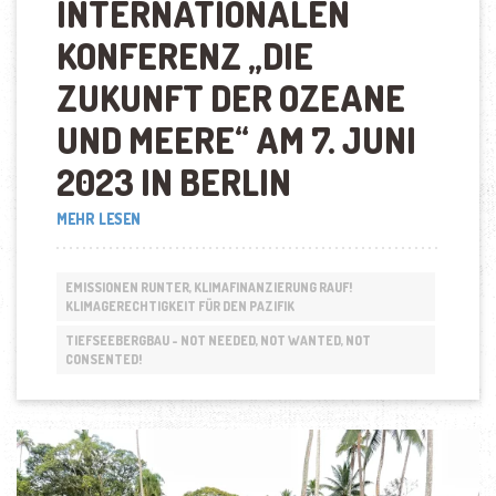
INTERNATIONALEN
KONFERENZ
„
DIE
ZUKUNFT DER OZEANE
UND MEERE
“
AM 7. JUNI
2023 IN BERLIN
„JAMES
MEHR LESEN
BHAGWAN
–
TIDES
EMISSIONEN RUNTER, KLIMAFINANZIERUNG RAUF!
ARE
KLIMAGERECHTIGKEIT FÜR DEN PAZIFIK
CHANGING“
TIEFSEEBERGBAU - NOT NEEDED, NOT WANTED, NOT
CONSENTED!