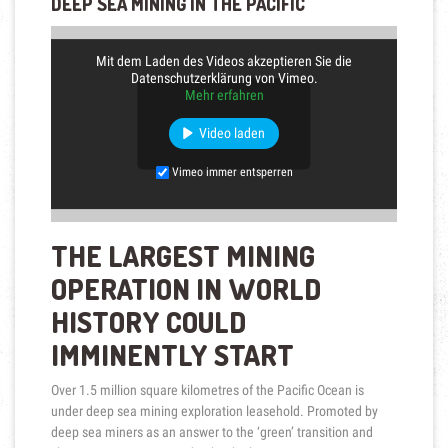
DEEP SEA MINING IN THE PACIFIC
Mit dem Laden des Videos akzeptieren Sie die
Datenschutzerklärung von Vimeo.
Mehr erfahren
Video laden
Vimeo immer entsperren
THE LARGEST MINING
OPERATION IN WORLD
HISTORY COULD
IMMINENTLY START
Over 1.5 million square kilometres of the Pacific Ocean is
under deep sea mining exploration leasehold. Promoted by
deep sea miners as an answer to the ‘green’ transition and