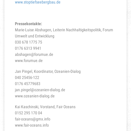
www.stoptiefseebergbau.de
Pressekontakte:
Marie-Luise Abshagen, Leiterin Nachhaltigkeitspolitik, Forum
Umwelt und Entwicklung
030 678 1775 75
0176 6313 9941
abshagen@forumue.de
www.forumue.de
Jan Pingel, Koordinator, Ozeanien-Dialog
040 25456-122
0176 45779683
jan.pingel@ozeanien-dialog.de
www.ozeanien-dialog.de
Kai Kaschinski, Vorstand, Fair Oceans
0152 295 170 04
fair-oceans@gmx.info
www.fair-oceans.info